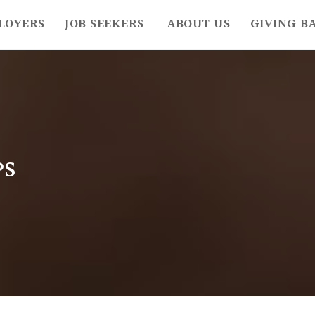
LOYERS
JOB SEEKERS
ABOUT US
GIVING B
PS