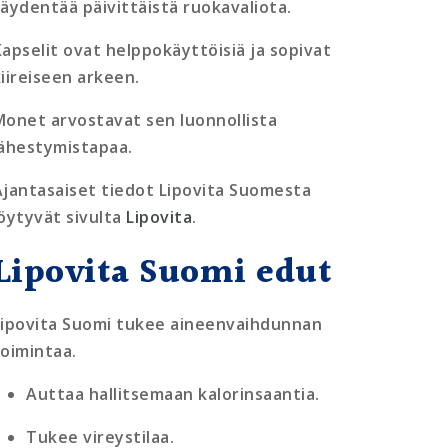
täydentää päivittäistä ruokavaliota.
Kapselit ovat helppokäyttöisiä ja sopivat
kiireiseen arkeen.
Monet arvostavat sen luonnollista
lähestymistapaa.
Ajantasaiset tiedot Lipovita Suomesta
löytyvät sivulta
Lipovita
.
Lipovita Suomi edut
Lipovita Suomi tukee aineenvaihdunnan
toimintaa.
Auttaa hallitsemaan kalorinsaantia.
Tukee vireystilaa.