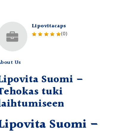
Lipovitacaps
(0)
About Us
Lipovita Suomi –
Tehokas tuki
laihtumiseen
Lipovita Suomi –