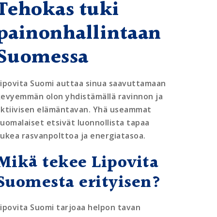
Tehokas tuki
painonhallintaan
Suomessa
Lipovita Suomi auttaa sinua saavuttamaan
kevyemmän olon yhdistämällä ravinnon ja
aktiivisen elämäntavan. Yhä useammat
suomalaiset etsivät luonnollista tapaa
tukea rasvanpolttoa ja energiatasoa.
Mikä tekee Lipovita
Suomesta erityisen?
Lipovita Suomi tarjoaa helpon tavan