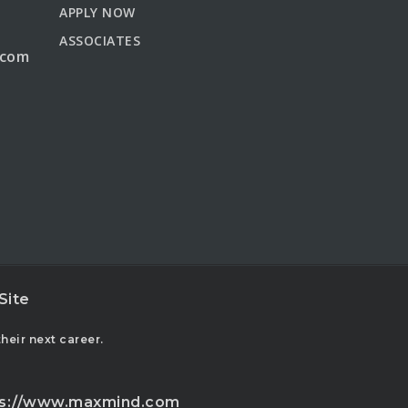
APPLY NOW
ASSOCIATES
.com
Site
eir next career.
ps://www.maxmind.com