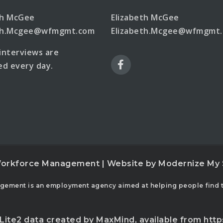
th McGee
Elizabeth McGee
eth.Mcgee@wfmgmt.com
Elizabeth.Mcgee@wfmgmt
 interviews are
d every day.
orkforce Management | Website by
Modernize My 
ement is an employment agency aimed at helping people find th
Lite2 data created by MaxMind, available from
htt