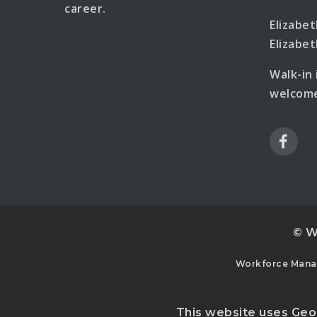
career.
Elizabe
Elizab
Walk-in
welcome
© W
Workforce Manag
This website uses Geo