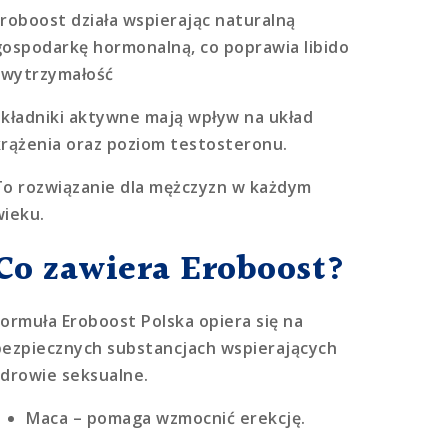
Eroboost działa wspierając naturalną
gospodarkę hormonalną, co poprawia libido
i wytrzymałość
Składniki aktywne mają wpływ na układ
krążenia oraz poziom testosteronu.
To rozwiązanie dla mężczyzn w każdym
wieku.
Co zawiera Eroboost?
Formuła Eroboost Polska opiera się na
bezpiecznych substancjach wspierających
zdrowie seksualne.
Maca
– pomaga wzmocnić erekcję.