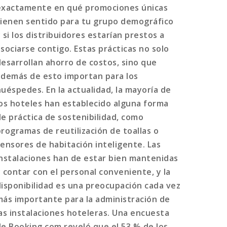
exactamente en qué promociones únicas
tienen sentido para tu grupo demográfico
 si los distribuidores estarían prestos a
asociarse contigo. Estas prácticas no solo
desarrollan ahorro de costos, sino que
además de esto importan para los
huéspedes. En la actualidad, la mayoría de
los hoteles han establecido alguna forma
de práctica de sostenibilidad, como
programas de reutilización de toallas o
sensores de habitación inteligente. Las
instalaciones han de estar bien mantenidas
y contar con el personal conveniente, y la
disponibilidad es una preocupación cada vez
más importante para la administración de
las instalaciones hoteleras. Una encuesta
de Booking.com reveló que el 53 % de los