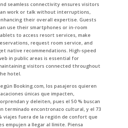
and seamless connectivity ensures visitors
can work or talk without interruptions,
enhancing their overall expertise. Guests
can use their smartphones or in-room
tablets to access resort services, make
reservations, request room service, and
get native recommendations. High-speed
eb in public areas is essential for
maintaining visitors connected throughout
the hotel.
Según Booking.com, los pasajeros quieren
vacaciones únicas que impacten,
sorprendan y deleiten, pues el 50 % buscan
un terminado encontronazo cultural, y el 73
% viajes fuera de la región de confort que
es empujen a llegar al límite. Piensa