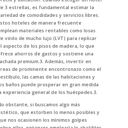
de 3 estrellas, es fundamental estimar la
variedad de comodidades y servicios libres.
Estos hoteles de manera frecuente
emplean materiales rentables como losas
e vinilo de mucho lujo (LVT) para replicar
el aspecto de los pisos de madera, lo que
ofrece ahorros de gastos y sostiene una
fachada premium.3. Además, invertir en
áreas de prominente encontronazo como el
vestíbulo, las camas de las habitaciones y
los baños puede prosperar en gran medida
la experiencia general de los huéspedes.3.
No obstante, si buscamos algo más
estético, que estorben lo menos posibles y
que nos ocasionen los mínimos golpes
sobre ellos, entonces emplearía lo abatibles