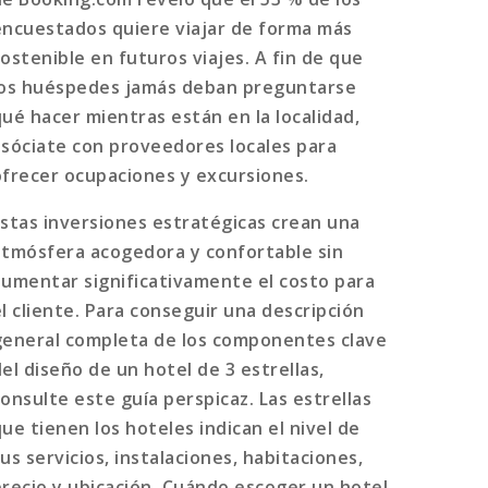
encuestados quiere viajar de forma más
sostenible en futuros viajes. A fin de que
los huéspedes jamás deban preguntarse
qué hacer mientras están en la localidad,
asóciate con proveedores locales para
ofrecer ocupaciones y excursiones.
Estas inversiones estratégicas crean una
atmósfera acogedora y confortable sin
aumentar significativamente el costo para
el cliente. Para conseguir una descripción
general completa de los componentes clave
el diseño de un hotel de 3 estrellas,
consulte este guía perspicaz. Las estrellas
que tienen los hoteles indican el nivel de
us servicios, instalaciones, habitaciones,
precio y ubicación. Cuándo escoger un hotel